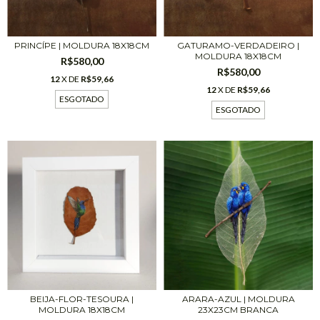
PRINCÍPE | MOLDURA 18X18CM
GATURAMO-VERDADEIRO |
MOLDURA 18X18CM
R$580,00
R$580,00
12
X DE
R$59,66
12
X DE
R$59,66
ESGOTADO
ESGOTADO
BEIJA-FLOR-TESOURA |
ARARA-AZUL | MOLDURA
MOLDURA 18X18CM
23X23CM BRANCA