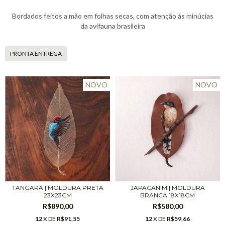
Bordados feitos a mão em folhas secas, com atenção às minúcias
da avifauna brasileira
PRONTA ENTREGA
NOVO
NOVO
TANGARÁ | MOLDURA PRETA
JAPACANIM | MOLDURA
23X23CM
BRANCA 18X18CM
R$890,00
R$580,00
12
X DE
R$91,55
12
X DE
R$59,66