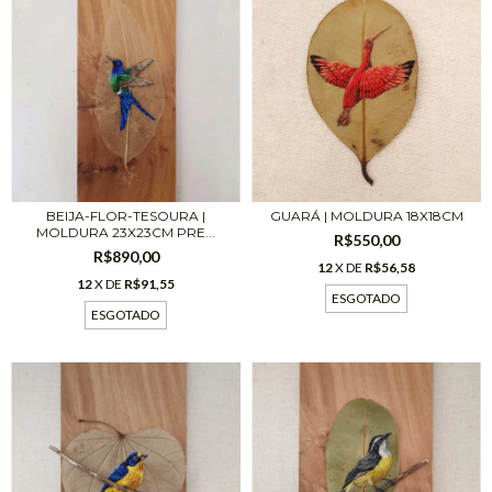
BEIJA-FLOR-TESOURA |
GUARÁ | MOLDURA 18X18CM
MOLDURA 23X23CM PRE...
R$550,00
R$890,00
12
X DE
R$56,58
12
X DE
R$91,55
ESGOTADO
ESGOTADO