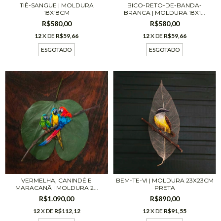
BICO-RETO-DE-BANDA-
TIÊ-SANGUE | MOLDURA
BRANCA | MOLDURA 18X1...
18X18CM
R$580,00
R$580,00
12
X DE
R$59,66
12
X DE
R$59,66
ESGOTADO
ESGOTADO
BEM-TE-VI | MOLDURA 23X23CM
VERMELHA, CANINDÉ E
PRETA
MARACANÃ | MOLDURA 2...
R$890,00
R$1.090,00
12
X DE
R$91,55
12
X DE
R$112,12