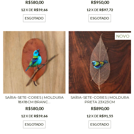
R$580,00
R$950,00
12
X DE
R$59,66
12
X DE
R$97,72
ESGOTADO
ESGOTADO
NOVO
SAÍRA-SETE-CORES | MOLDURA
SAÍRA-SETE-CORES | MOLDURA
18X18CM BRANC...
PRETA 23X23CM
R$580,00
R$890,00
12
X DE
R$59,66
12
X DE
R$91,55
ESGOTADO
ESGOTADO