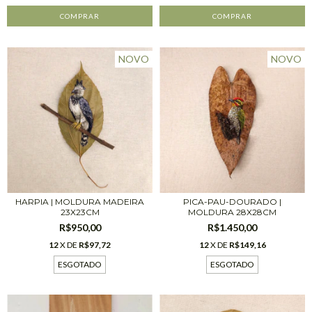
NOVO
NOVO
PICA-PAU-DOURADO |
HARPIA | MOLDURA MADEIRA
MOLDURA 28X28CM
23X23CM
R$1.450,00
R$950,00
12
X DE
R$149,16
12
X DE
R$97,72
ESGOTADO
ESGOTADO