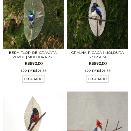
BEIJA-FLOR-DE-GRAVATA-
GRALHA-PICAÇA | MOLDURA
VERDE | MOLDURA 23...
23X23CM
R$890,00
R$890,00
12
X DE
R$91,55
12
X DE
R$91,55
ESGOTADO
ESGOTADO