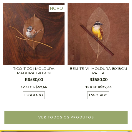
NOVO
BEM-TE-VI | MOLDURA 18X18CM
TICO-TICO | MOLDURA
PRETA
MADEIRA 18X18CM
R$580,00
R$580,00
12
X DE
R$59,66
12
X DE
R$59,66
ESGOTADO
ESGOTADO
VER TODOS OS PRODUTOS